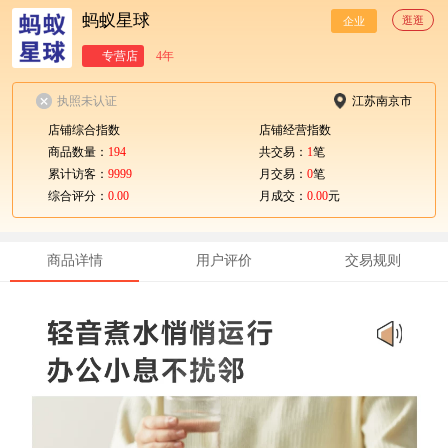
蚂蚁星球
逛逛
企业
专营店
4年
执照未认证
江苏南京市
店铺综合指数
店铺经营指数
商品数量：
194
共交易：
1
笔
累计访客：
9999
月交易：
0
笔
综合评分：
0.00
月成交：
0.00
元
商品详情
用户评价
交易规则