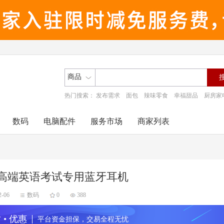
商品
热门搜索：
发布需求
面包
辣味零食
幸福甜品
厨房家
数码
电脑配件
服务市场
商家列表
高端英语考试专用蓝牙耳机
2-06
数码
0
388
 • 优惠
平台资金担保，交易全程无忧