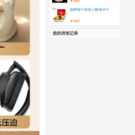
￥59.8
德辉梅干菜肉小酥饼40个
￥34.9
您的浏览记录