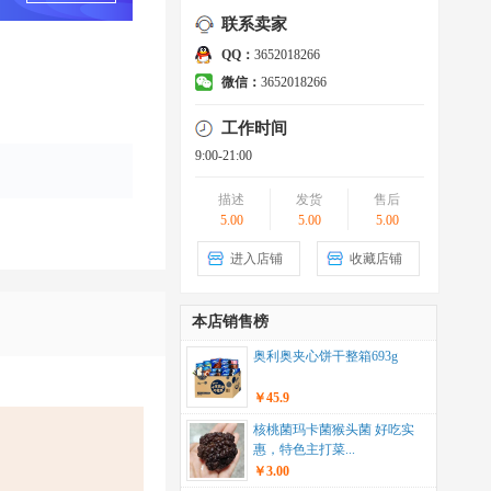
联系卖家
QQ：
3652018266
微信：
3652018266
工作时间
9:00-21:00
描述
发货
售后
5.00
5.00
5.00
进入店铺
收藏店铺
本店销售榜
奥利奥夹心饼干整箱693g
￥45.9
核桃菌玛卡菌猴头菌 好吃实
惠，特色主打菜...
￥3.00