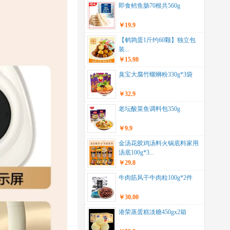
即食鳕鱼肠70根共560g
￥19.9
【鹌鹑蛋1斤约60颗】独立包
装...
￥15.98
臭宝大腐竹螺蛳粉330g*3袋
￥32.9
老坛酸菜鱼调料包350g
￥9.9
金汤花胶鸡汤料火锅底料家用
汤底100g*3...
￥29.8
牛肉筋风干牛肉粒100g*2件
￥30.00
港荣蒸蛋糕淡糖450gx2箱