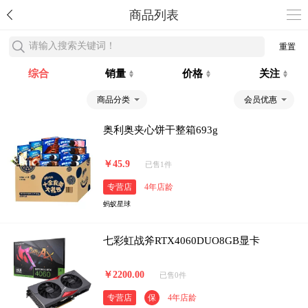
商品列表
请输入搜索关键词！
重置
综合
销量
价格
关注
商品分类
会员优惠
奥利奥夹心饼干整箱693g
￥45.9
已售1件
专营店
4年店龄
蚂蚁星球
七彩虹战斧RTX4060DUO8GB显卡
￥2200.00
已售0件
专营店
保
4年店龄