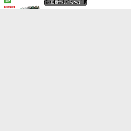
倍控电脑主机NAS主板
已显示2页 / 共24页
￥669.00
已售0件
专营店
保
4年店龄
德盛将来
安钛克NE650金牌全模组650w台式电脑静
音主机电源
￥509.00
已售0件
专营店
保
4年店龄
德盛将来
TT钢影GF1金牌650W全模台式电源
￥490.00
已售0件
专营店
保
4年店龄
德盛将来