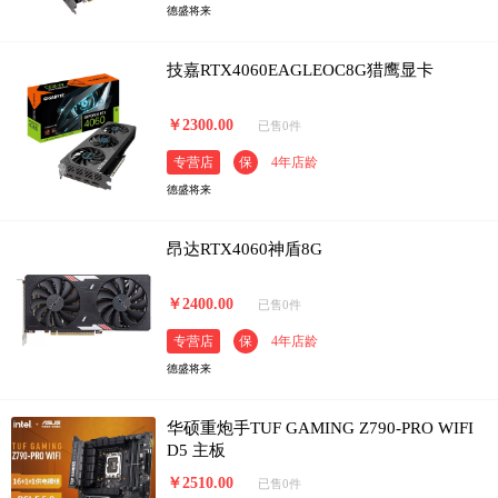
德盛将来
技嘉RTX4060EAGLEOC8G猎鹰显卡
￥2300.00
已售0件
专营店
保
4年店龄
德盛将来
昂达RTX4060神盾8G
￥2400.00
已售0件
专营店
保
4年店龄
德盛将来
华硕重炮手TUF GAMING Z790-PRO WIFI
D5 主板
￥2510.00
已售0件