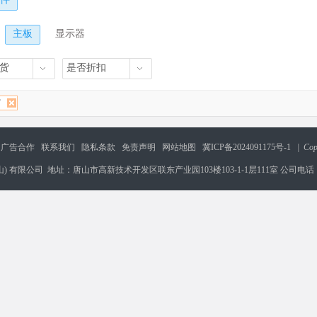
主板
显示器
货
是否折扣
货
广告合作
联系我们
隐私条款
免责声明
网站地图
冀ICP备2024091175号-1
| Cop
) 有限公司 地址：唐山市高新技术开发区联东产业园103楼103-1-1层111室 公司电话：17