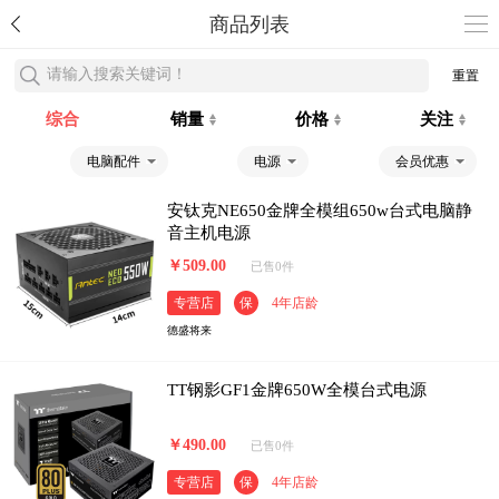
商品列表
请输入搜索关键词！
重置
综合
销量
价格
关注
电脑配件
电源
会员优惠
安钛克NE650金牌全模组650w台式电脑静
音主机电源
￥509.00
已售0件
专营店
保
4年店龄
德盛将来
TT钢影GF1金牌650W全模台式电源
￥490.00
已售0件
专营店
保
4年店龄