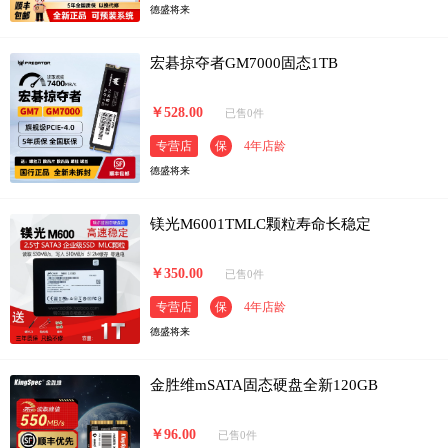
德盛将来
宏碁掠夺者GM7000固态1TB
￥528.00
已售0件
专营店
保
4年店龄
德盛将来
镁光M6001TMLC颗粒寿命长稳定
￥350.00
已售0件
专营店
保
4年店龄
德盛将来
金胜维mSATA固态硬盘全新120GB
￥96.00
已售0件