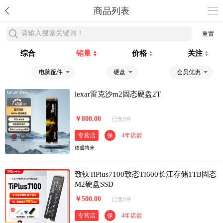
商品列表
请输入搜索关键词！
重置
综合
销量
价格
关注
电脑配件
硬盘
会员优惠
lexar雷克沙m2固态硬盘2T
￥800.00
已售0件
专营店
保
4年店龄
德盛将来
致钛TiPlus7100致态TI600长江存储1TB固态
M2硬盘SSD
￥500.00
已售0件
专营店
保
4年店龄