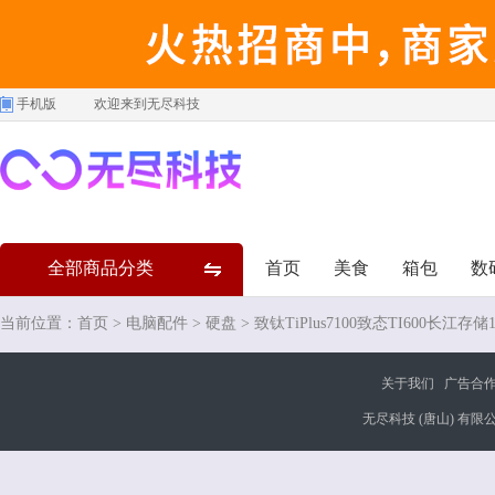
手机版
欢迎来到无尽科技
全部商品分类
首页
美食
箱包
数
当前位置：
首页
>
电脑配件
>
硬盘
> 致钛TiPlus7100致态TI600长江存
关于我们
广告合
无尽科技 (唐山) 有限公