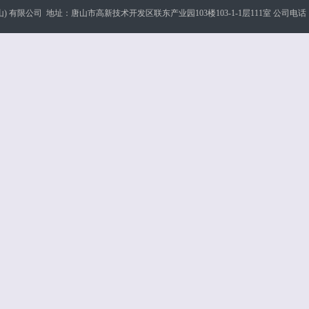
) 有限公司 地址：唐山市高新技术开发区联东产业园103楼103-1-1层111室 公司电话：17