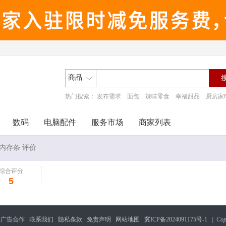
商品
热门搜索：
发布需求
面包
辣味零食
幸福甜品
厨房家
数码
电脑配件
服务市场
商家列表
机内存条 评价
综合评分
5
广告合作
联系我们
隐私条款
免责声明
网站地图
冀ICP备2024091175号-1
| Cop