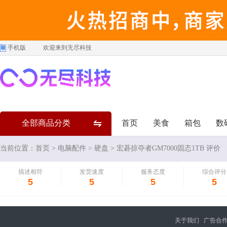
手机版
欢迎来到无尽科技
全部商品分类
首页
美食
箱包
数
当前位置：
首页
>
电脑配件
>
硬盘
> 宏碁掠夺者GM7000固态1TB 评价
描述相符
发货速度
服务态度
综合评分
5
5
5
5
关于我们
广告合